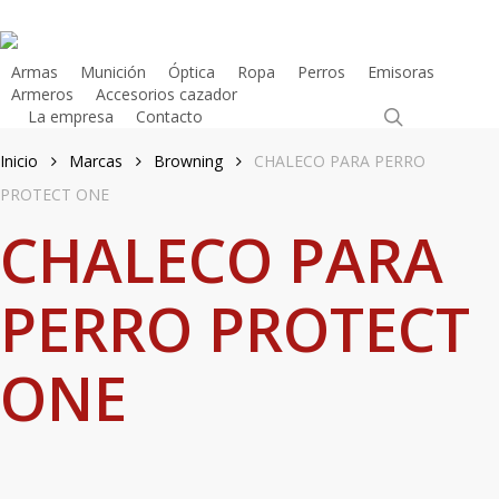
Skip
to
main
Armas
Munición
Óptica
Ropa
Perros
Emisoras
Armeros
Accesorios cazador
content
search
La empresa
Contacto
Tienda Online
Inicio
Marcas
Browning
CHALECO PARA PERRO
PROTECT ONE
CHALECO PARA
PERRO PROTECT
ONE