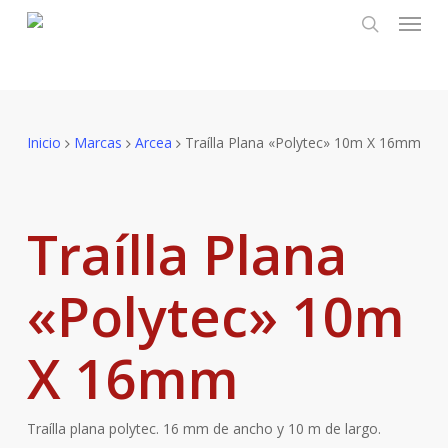
Menu
Skip
to
search
main
content
Inicio
Marcas
Arcea
Traílla Plana «Polytec» 10m X 16mm
Traílla Plana
«Polytec» 10m
X 16mm
Traílla plana polytec. 16 mm de ancho y 10 m de largo.