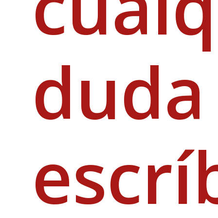
cualq
duda
escrí