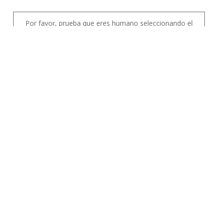
Por favor, prueba que eres humano seleccionando el
estrella
.
Nuestra Tienda
Rúa Pedro Saco, Nº 39