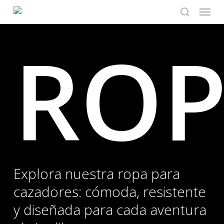
Menu
Skip
to
search
main
RO
content
Explora nuestra ropa para
cazadores: cómoda, resistente
y diseñada para cada aventura