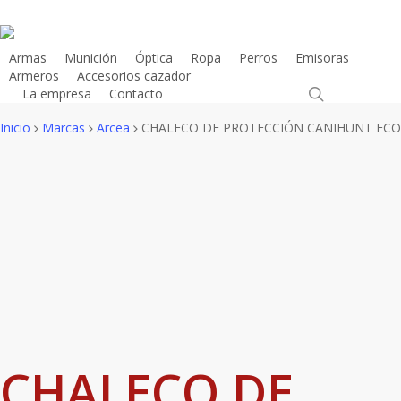
Skip
to
main
Armas
Munición
Óptica
Ropa
Perros
Emisoras
Armeros
Accesorios cazador
content
search
La empresa
Contacto
Tienda Online
Inicio
Marcas
Arcea
CHALECO DE PROTECCIÓN CANIHUNT ECO
CHALECO DE