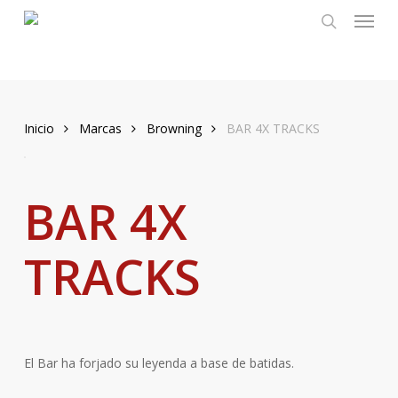
Menu
Skip
to
search
main
content
Inicio
Marcas
Browning
BAR 4X TRACKS
BAR 4X
TRACKS
El Bar ha forjado su leyenda a base de batidas.