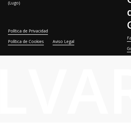
(Lugo)
Política de Privacidad
F
Política de Cookies
Aviso Legal
G
ALVA