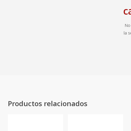
c
No 
la 
Productos relacionados