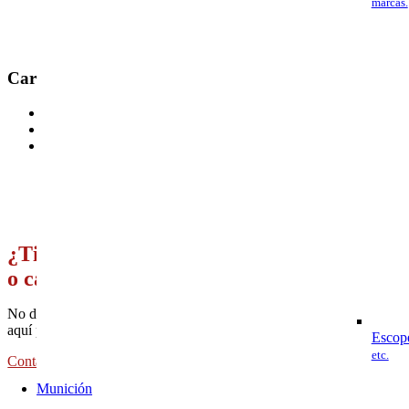
marcas.
Características principales:
Color gris.
Longevidad sin igual.
Cañon corto.
¿Tienes alguna duda sobre nuestros produc
o características?
No dudes en contactarnos a través de la sección de Contacto en nues
aquí para ayudarte!
Escop
etc.
Contacto
Munición