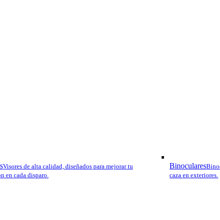
s
Binoculares
Visores de alta calidad, diseñados para mejorar tu
Binoc
ón en cada disparo.
caza en exteriores.