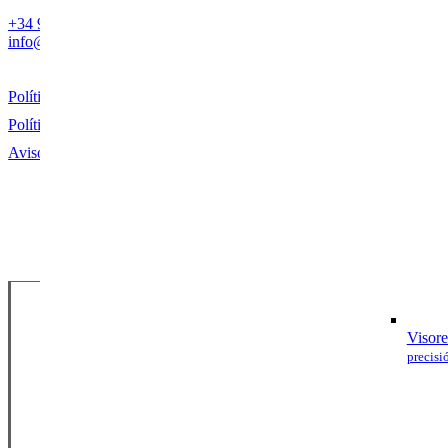
+34
982 53 52 11
info@armeriaalvaredo.com
Política de Privacidad
Política de Cookies
Aviso Legal
Visore
precisi