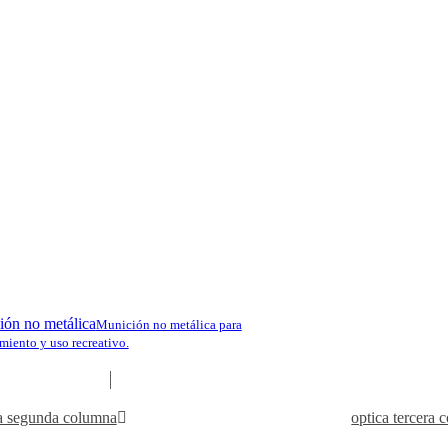
ER
BAR 4X TRACKS
BAR 
Tradición y Pasión po
en el Corazón de Gali
ón no metálica
Munición no metálica para
Facebook
miento y uso recreativo.
Google Maps
a segunda columna
optica tercera