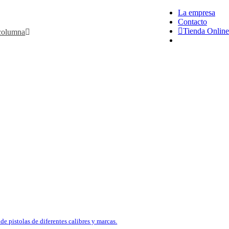
La empresa
Contacto
Tienda Online
 columna
search
HTWEIGHT
guardamonte versión tracker posee
ada. Es de color gris y dispone
 superficie super resistente tipo
a una longevidad sin igual. Sus
 a un cañón corto la convierten
to en batida como al acecho.
g
,
Rifles
de pistolas de diferentes calibres y marcas.