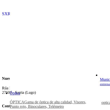
SXR2 STEALTH THREADED
A-BOLT3+ TRACK
Nuestra Tienda
Munici
entrena
Rúa Pedro Saco, Nº 39
27600 · Sarria (Lugo)
Óptica
ÓPTICA
Gama de óptica de alta calidad, Visores,
optic
Contacto
Punto rojo, Binoculares, Telémetro