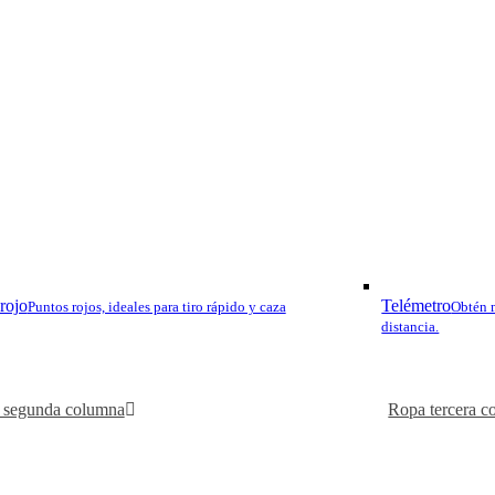
rojo
Telémetro
Puntos rojos, ideales para tiro rápido y caza
Obtén m
distancia.
 segunda columna
Ropa tercera c