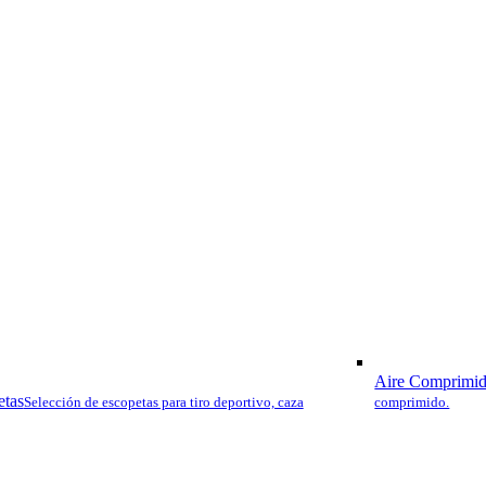
tos, precios
tra web. ¡Estamos
Aire Comprimi
etas
Selección de escopetas para tiro deportivo, caza
comprimido.