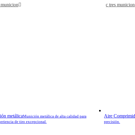
 municion
c tres municion
ón metálica
Aire Comprimi
Munición metálica de alta calidad para
eriencia de tiro excepcional.
precisión.