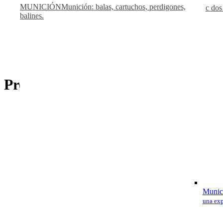
MUNICIÓN
Munición: balas, cartuchos, perdigones,
c dos
balines.
Productos relacionados
Munici
una exp