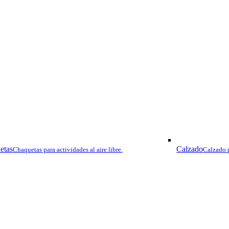
VA
etas
Calzado
Chaquetas para actividades al aire libre.
Calzado p