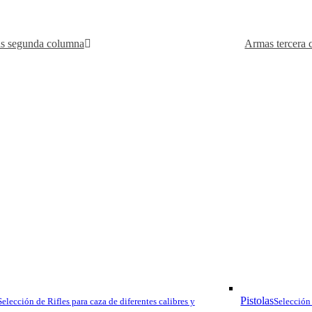
ER
s segunda columna
Armas tercera
BLR LIG
TRACKER
Este rifle de palanca de 
una culata laminada encol
de un nuevo tratamiento de
« Cerakote » que garantiz
órganos de mira asociados
en una excelente arma tan
Categorías:
Armas
,
Brownin
Pistolas
Selección de Rifles para caza de diferentes calibres y
Selección 