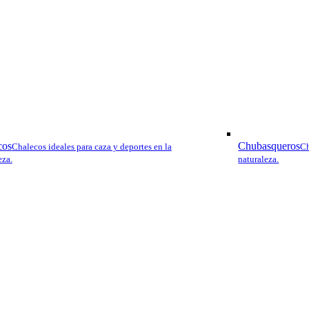
primido
y marcas.
 etc.
as.
omprimido.
cos
Chubasqueros
nes.
Chalecos ideales para caza y deportes en la
Ch
eza.
naturaleza.
a una experiencia de tiro excepcional.
amiento y uso recreativo.
recisión.
rojo, Binoculares, Telémetro
precisión en cada disparo.
cisa.
ión y caza en exteriores.
arga distancia.