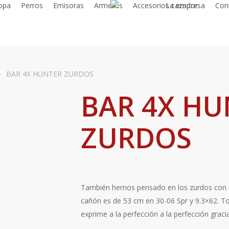
opa
Perros
Emisoras
Armeros
Accesorios cazador
La empresa
Con
BAR 4X HUNTER ZURDOS
BAR 4X HU
ZURDOS
También hemos pensado en los zurdos con e
cañón es de 53 cm en 30-06 Spr y 9.3×62. T
exprime a la perfección a la perfección grac