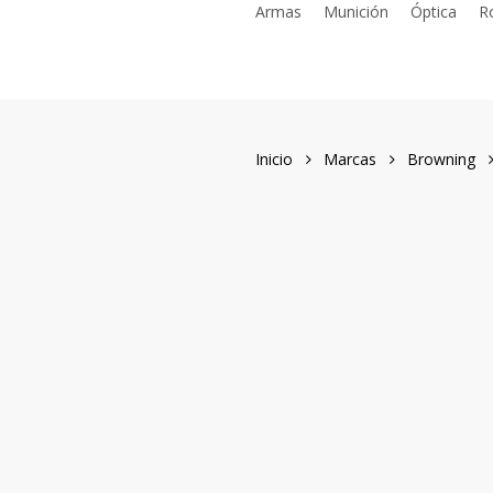
Armas
Munición
Óptica
R
Skip
to
main
content
Inicio
Marcas
Browning