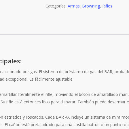
Categorías:
Armas
,
Browning
,
Rifles
cipales:
co accionado por gas. El sistema de préstamo de gas del BAR, proba
ad excepcional. Es fácilmente ajustable.
amartillar literalmente el rifle, moviendo el botón de amartillado man
. Su rifle está entonces listo para disparar. También puede desarmar el
n estriados y roscados. Cada BAR 4X incluye un sistema de mira mo
 El cañón está pretaladrado para una costilla battue o un punto rojo