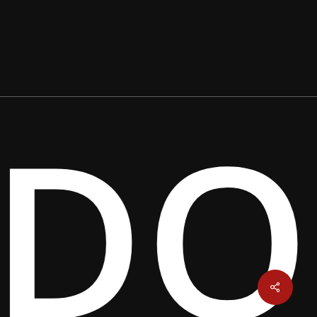
EDO
Share