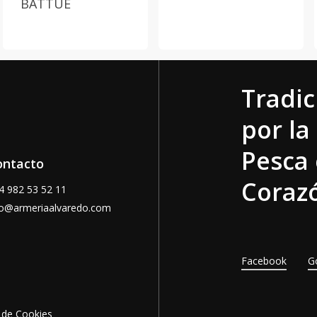
BATTUE
Tradic
por la
Pesca 
ontacto
Corazó
34
982 53 52 11
fo@armeriaalvaredo.com
Facebook
G
a de Cookies