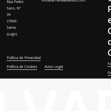
info@armeriaalvaredo.com
Rúa Pedro
Saco, Nº
39
27600 ·
Sarria
(Lugo)
Política de Privacidad
F
Política de Cookies
Aviso Legal
G
ALVA