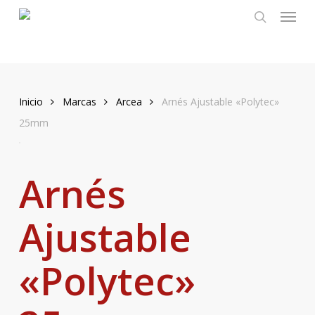
Menu
Skip
to
search
main
content
Inicio
Marcas
Arcea
Arnés Ajustable «Polytec»
25mm
Arnés
Ajustable
«Polytec»