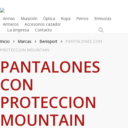
Skip
to
main
Armas
Munición
Óptica
Ropa
Perros
Emisoras
Armeros
Accesorios cazador
content
search
La empresa
Contacto
Tienda Online
Inicio
Marcas
Benisport
PANTALONES CON
PROTECCION MOUNTAIN
PANTALONES
CON
PROTECCION
MOUNTAIN