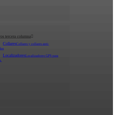
ros tercera columna
Collares
Collares y collares anti-
dos
Localizadores
Localizadores GPS para
s.