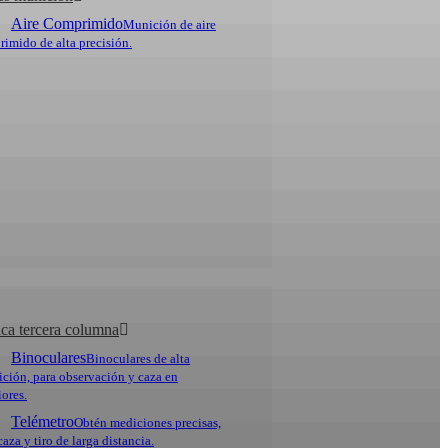
Aire Comprimido
Munición de aire
imido de alta precisión.
ica tercera columna
Binoculares
Binoculares de alta
ición, para observación y caza en
iores.
Telémetro
Obtén mediciones precisas,
caza y tiro de larga distancia.