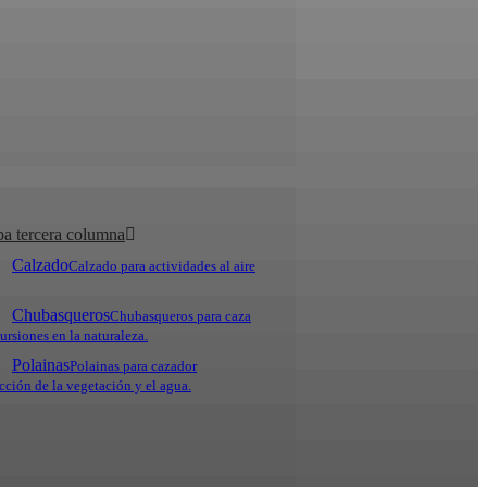
a tercera columna
Calzado
Calzado para actividades al aire
Chubasqueros
Chubasqueros para caza
ursiones en la naturaleza.
Polainas
Polainas para cazador
cción de la vegetación y el agua.