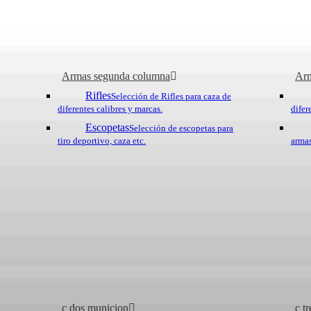
BENELLI 8
Armas segunda columna
Arm
Rifles
Selección de Rifles para caza de
diferentes calibres y marcas.
difer
Escopetas
Selección de escopetas para
tiro deportivo, caza etc.
armas
«828» es el código que id
reconocida por la UNESC
la humanidad. La superp
experiencia del pasado co
Categorías:
Armas
,
Benelli
,
c dos municion
c t