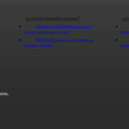
accesorios segunda columna
acc
Bípodes y Bastones
Estabilidad y
soporte en cada paso que des.
mante
Monturas
Explora nuestras monturas
robustas y precisas
poten
uras,