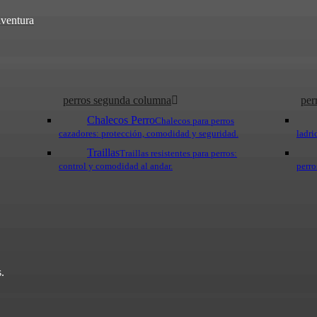
aventura
perros segunda columna
per
Chalecos Perro
Chalecos para perros
cazadores: protección, comodidad y seguridad.
ladri
Traillas
Traillas resistentes para perros:
control y comodidad al andar.
perro
.