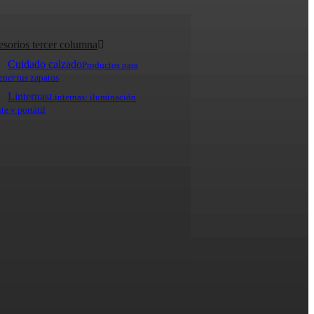
esorios tercer columna
Cuidado calzado
Productos para
ner tus zapatos
Linternas
Linternas: iluminación
te y portátil