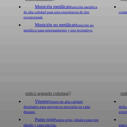
Munición metálica
Munición metálica
de alta calidad para una experiencia de tiro
compr
excepcional.
Munición no metálica
Munición no
metálica para entrenamiento y uso recreativo.
optica segunda columna
opt
Visores
Visores de alta calidad,
diseñados para mejorar tu precisión en cada
defin
disparo.
exter
Punto rojo
Puntos rojos, ideales para tiro
rápido y caza precisa.
para 