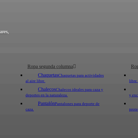
ares,
Ropa segunda columna
Rop
Chaquetas
Chaquetas para actividades
al aire libre.
libre.
Chalecos
Chalecos ideales para caza y
deportes en la naturaleza.
y exc
Pantalón
Pantalones para deporte de
caza.
prote