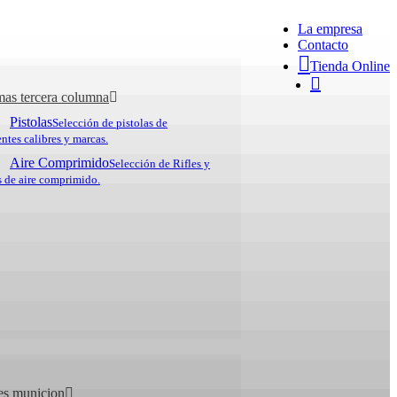
La empresa
Contacto
Tienda Online
search
28 U SILVER
as tercera columna
Pistolas
Selección de pistolas de
entes calibres y marcas.
Aire Comprimido
Selección de Rifles y
 de aire comprimido.
entifica la ciudad de Urbino,
O como patrimonio cultural de
uesta 828 U combina la
n la nueva era tecnológica.
Escopetas
res municion