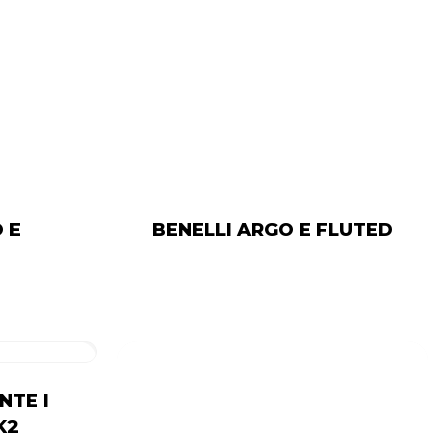
 E
BENELLI ARGO E FLUTED
NTE I
K2