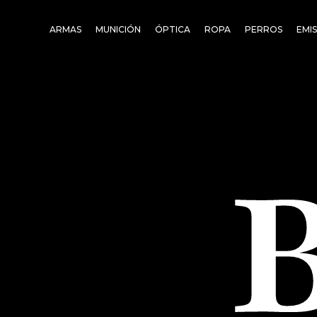
Skip
to
ARMAS
MUNICIÓN
ÓPTICA
ROPA
PERROS
EMI
main
content