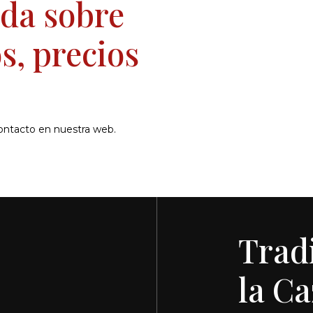
uda sobre
s, precios
ontacto en nuestra web.
Trad
la Ca