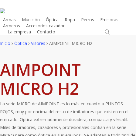
Skip
to
main
Armas
Munición
Óptica
Ropa
Perros
Emisoras
Armeros
Accesorios cazador
content
search
La empresa
Contacto
Tienda Online
Inicio
Óptica
Visores
AIMPOINT MICRO H2
AIMPOINT
MICRO H2
La serie MICRO de AIMPOINT es lo más en cuanto a PUNTOS
ROJOS, muy por encima del resto de imitadores que existen en el
emrcado. Optica extremadamente duradera, compacta y vérsatil.
Miles de tiradores, cazadores y profesionales confian en la serie
MICRO para como óptica en sus equipos. Se adaptan a todo tipo de