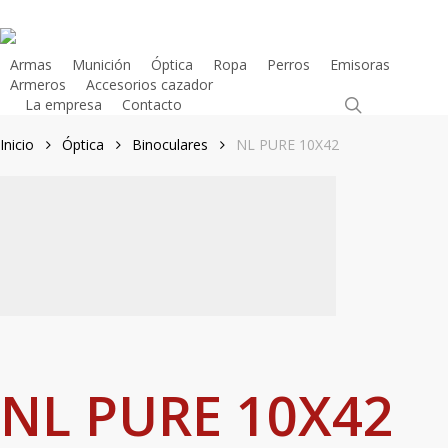
Skip
to
main
Armas
Munición
Óptica
Ropa
Perros
Emisoras
Armeros
Accesorios cazador
content
search
La empresa
Contacto
Tienda Online
Inicio
Óptica
Binoculares
NL PURE 10X42
NL PURE 10X42