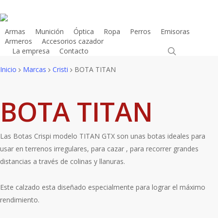
Skip
to
main
Armas
Munición
Óptica
Ropa
Perros
Emisoras
Armeros
Accesorios cazador
content
search
La empresa
Contacto
Tienda Online
Inicio
Marcas
Cristi
BOTA TITAN
BOTA TITAN
Las Botas Crispi modelo TITAN GTX son unas botas ideales para
usar en terrenos irregulares, para cazar , para recorrer grandes
distancias a través de colinas y llanuras.
Este calzado esta diseñado especialmente para lograr el máximo
rendimiento.