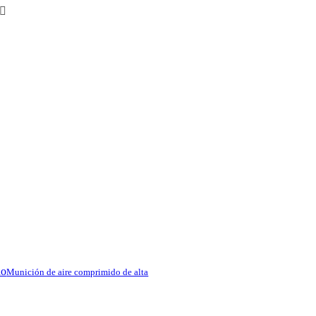
sistencia al óxido. El cerrojo
ropietarios de escopetas
dor, incluidas las adaptaciones a
do
Munición de aire comprimido de alta