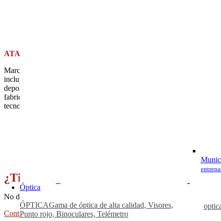
ATA ARMS
Marca turca dedicada a la fabricación de armas de fuego, con una espe
incluye escopetas superpuestas, semiautomáticas, de cerrojo y de bom
deportivos. Los puntos fuertes de ATA ARMS son su enfoque en la pr
fabricación avanzada que asegura una excelente relación calidad-prec
tecnología, lo que les permite ofrecer productos robustos y adaptados a
Munici
entrena
¿Tienes alguna duda sobre nuestros product
Óptica
No dudes en contactarnos a través de la sección de Contacto en nuest
ÓPTICA
Gama de óptica de alta calidad, Visores,
optic
Contacto
Punto rojo, Binoculares, Telémetro