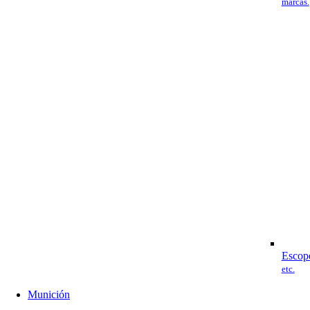
marcas.
Escop
etc.
Munición