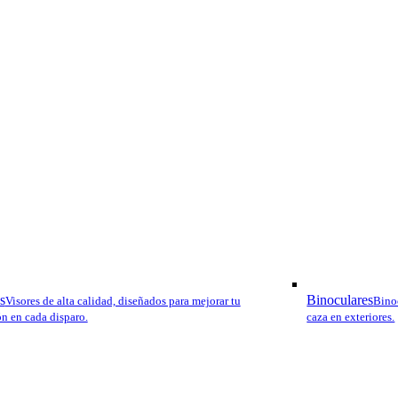
s
Binoculares
Visores de alta calidad, diseñados para mejorar tu
Binoc
ón en cada disparo.
caza en exteriores.