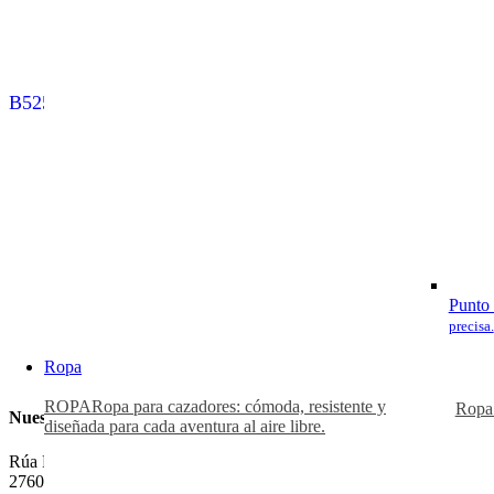
B525 GAME 1
FRANCHI HORIZO
SYNTHETIC
Punto 
precisa.
Ropa
ROPA
Ropa para cazadores: cómoda, resistente y
Ropa
Nuestra Tienda
diseñada para cada aventura al aire libre.
Rúa Pedro Saco, Nº 39
27600 · Sarria (Lugo)