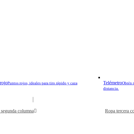
N BLACK
TIKKA T3X HUNTER
BENE
rojo
Telémetro
Tradición y Pasión po
Puntos rojos, ideales para tiro rápido y caza
Obtén m
distancia.
en el Corazón de Gali
 segunda columna
Ropa tercera c
Facebook
Google Maps