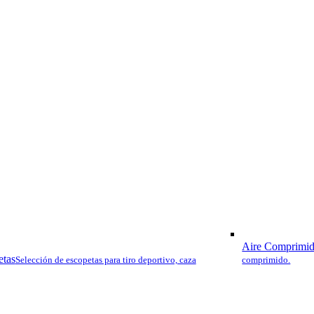
diseñado usando la última
experiencia de ATA en la 
muy buenas prestaciones 
El mecanismo inercial es 
duradero y fiable, constan
cuerpo del cerrojo, el cabe
resorte de inercia. Los ga
son empleados por el mec
accionadas por gas, si no
necesitando menor manten
durante largas e intensas 
mecanismos.
El mecanismo inercial NE
semiautomática muy liger
equilibrada porque no cu
el guardamos como otros 
Categorías:
Armas
,
ATA Arm
Aire Comprimi
etas
Selección de escopetas para tiro deportivo, caza
comprimido.