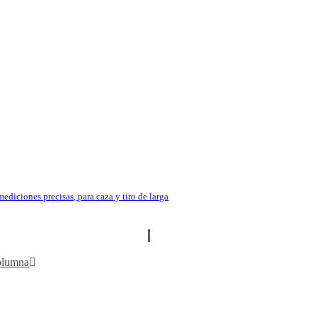
LLI ARGO E FLUTED
r la Caza y la Pesca
ediciones precisas, para caza y tiro de larga
cia.
olumna