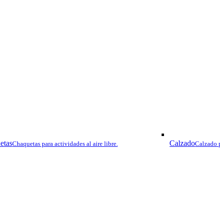
etas
Calzado
Chaquetas para actividades al aire libre.
Calzado p