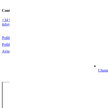
Contacto
+34
982 53 52 11
info@armeriaalvaredo.com
Política de Privacidad
Política de Cookies
Aviso Legal
Chaqu