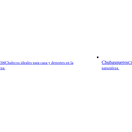
cos
Chubasqueros
Chalecos ideales para caza y deportes en la
Ch
eza.
naturaleza.