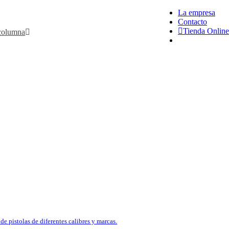
La empresa
Contacto
Tienda Online
 columna
search
SINTÉTICA
ica ATA NEO sintética ofrece una
xtra ante los agentes externos que
ante una jornada de caza por su
dos en material sintético.
chokes intercambiables, se
2 y 20, y longitudes de cañón de
os
 Escopetas semiautomáticas ATA
de pistolas de diferentes calibres y marcas.
al para escopetas semiautomáticas