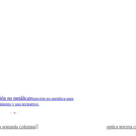
cialización en escopetas de caza y tiro deportivo. Su catálogo
beo, diseñadas tanto para cazadores como para tiradores
ecisión, fiabilidad y rendimiento, combinados con una
io. Además, destacan por la innovación en materiales y
 diversas disciplinas de tiro.
ón no metálica
Munición no metálica para
miento y uso recreativo.
os, precios o características?
ra web. ¡Estamos aquí para ayudarte!
a segunda columna
optica tercera