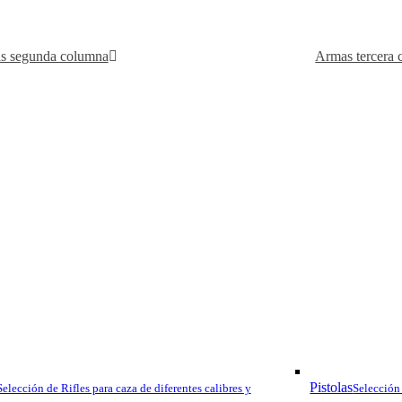
s segunda columna
Armas tercera
ATA NEO 
La escopeta semiautomát
resistencia y una dureza e
pueden dañar un arma dur
culata y guardamos fabrica
La escopeta dispone de 5 
comercializa en calibre 1
61, 66, 71 y 76 centímetr
Sistema Inercial Neo –
Arms
Pistolas
Selección de Rifles para caza de diferentes calibres y
Selección 
NEO es un sistema inerci