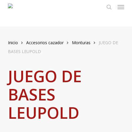
Menu
Skip
to
search
main
content
Inicio
Accesorios cazador
Monturas
JUEGO DE
BASES LEUPOLD
JUEGO DE
BASES
LEUPOLD