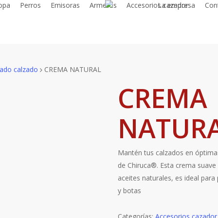
opa
Perros
Emisoras
Armeros
Accesorios cazador
La empresa
Con
ado calzado
CREMA NATURAL
CREMA
NATUR
Mantén tus calzados en óptima
de Chiruca®. Esta crema suave y
aceites naturales, es ideal para
y botas
Categorías:
Accesorios cazador