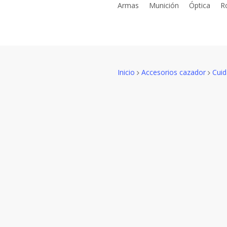
Armas
Munición
Óptica
R
Skip
to
main
content
Inicio
Accesorios cazador
Cuid