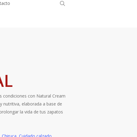
search
tacto
Tienda Online
AL
s condiciones con Natural Cream
 nutritiva, elaborada a base de
 prolongar la vida de tus zapatos
,
Chiruca
,
Cuidado calzado