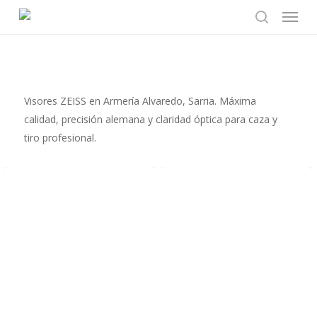
Menu
Skip
to
search
main
content
Visores ZEISS en Armería Alvaredo, Sarria. Máxima
calidad, precisión alemana y claridad óptica para caza y
tiro profesional.