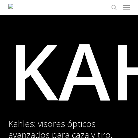
Menu
Skip
to
search
KA
main
content
Kahles: visores ópticos
avanzados para caza y tiro.